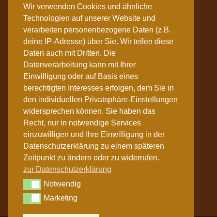
Wir verwenden Cookies und ähnliche
Lehrer an der Trommelschule
Technologien auf unserer Website und
History – über uns
verarbeiten personenbezogene Daten (z.B.
Bandprojekte
deine IP-Adresse) über Sie. Wir teilen diese
Daten auch mit Dritten. Die
Datenverarbeitung kann mit Ihrer
Events, Ses­si­ons, Fei­ern, Work­shops
Einwilligung oder auf Basis eines
berechtigten Interesses erfolgen, dem Sie in
den individuellen Privatsphäre-Einstellungen
Regelmäßig finden bei uns Jam Sessions,
widersprechen können. Sie haben das
Recht, nur in notwendige Services
Feiern und andere Events statt. Verpasst
einzuwilligen und Ihre Einwilligung in der
auch keinen unserer Workshops wie:
Datenschutzerklärung zu einem späteren
Trommelbau, Wochenend Kurse zum afrikan.
Zeitpunkt zu ändern oder zu widerrufen.
Trommeln, Cajon Workshops , Conga Kurse …
zur Datenschutzerklärung
unsere aktuellen Events findet ihr hier:
Notwendig
Notwendig
Bühne Blechwerk
Marketing
Marketing